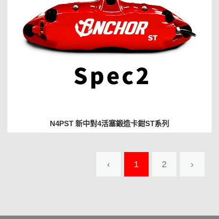
N4PST 新中對4活塞鍛造卡鉗ST系列
‹
1
2
›