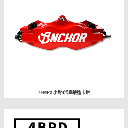
4FMP2 小對4活塞鍛造卡鉗